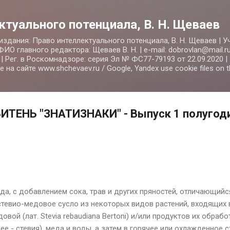
К основному контенту
ктуального потенциала, В. Н. Щеваев
здания: Право интеллектуального потенциала, В. Н. Щеваев | 
ИО главного редактора: Щеваев В. Н. | e-mail: dobrovlan@mail.r
| Рег. в Роскомнадзоре: серия Эл № ФС77-79193 от 22.09.2020 | 
на сайте www.shchevaev.ru / Google, Yandex use cookie files on 
ИТЕНЬ "ЗНАТИЗНАКИ" - Выпуск 1 полугоди
да, с добавлением сока, трав и других пряностей, отличающийся
тевио-медовое сусло из некоторых видов растений, входящих в р
вой (лат. Stevia rebaudiana Bertoni) и/или продуктов их обрабо
алее - стевия), меда и воды, а затем в горячее или охлажденное