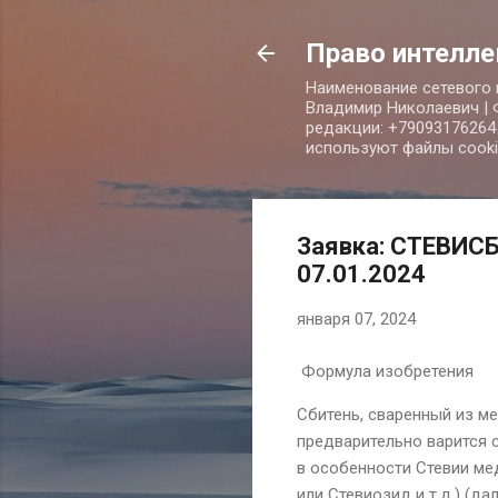
Право интелле
Наименование сетевого и
Владимир Николаевич | Ф
редакции: +79093176264 
используют файлы cookie 
Заявка: СТЕВИСБ
07.01.2024
января 07, 2024
Формула изобретения
Сбитень, сваренный из ме
предварительно варится с
в особенности Стевии медо
или Стевиозид и т.д.) (д