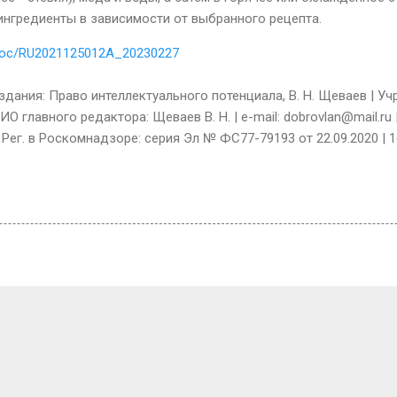
нгредиенты в зависимости от выбранного рецепта.
s/doc/RU2021125012A_20230227
дания: Право интеллектуального потенциала, В. Н. Щеваев | У
О главного редактора: Щеваев В. Н. | e-mail: dobrovlan@mail.ru
 Рег. в Роскомнадзоре: серия Эл № ФС77-79193 от 22.09.2020 | 