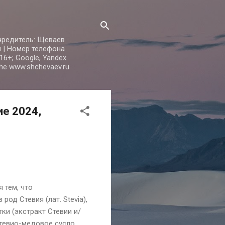
Учредитель: Щеваев
u | Номер телефона
16+; Google, Yandex
the www.shchevaev.ru
е 2024,
 тем, что
од Стевия (лат. Stevia),
тки (экстракт Стевии и/
 стевио-медовое сусло